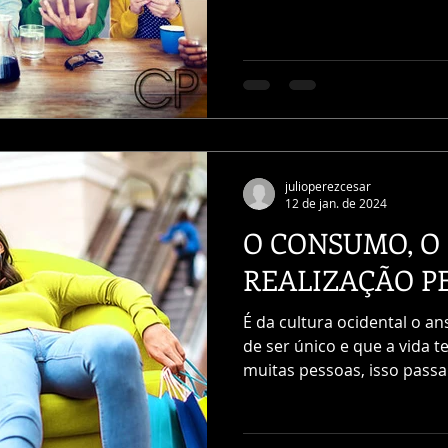
julioperezcesar
12 de jan. de 2024
O CONSUMO, O 
REALIZAÇÃO P
É da cultura ocidental o ans
de ser único e que a vida 
muitas pessoas, isso passa.