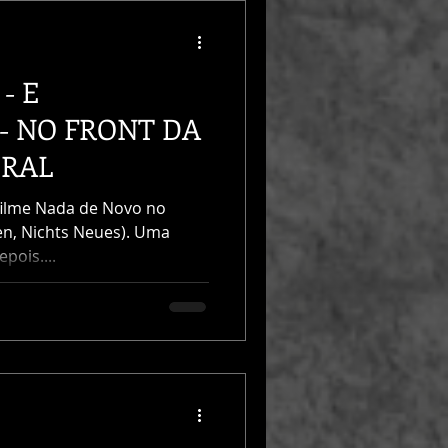
- E
- NO FRONT DA
URAL
 filme Nada de Novo no
n, Nichts Neues). Uma
epois....