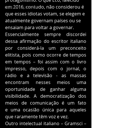
protagonismo. O que Eco, falecido 
em 2016, contudo, não considerou é 
CONTOS CURTOS
que esses idiotas votam, se elegem e 
atualmente governam países ou se 
ensaiam para voltar a governar.  
Essencialmente sempre discordei 
dessa afirmação do escritor italiano 
por considerá-la um preconceito 
elitista, pois como ocorre de tempos 
em tempos – foi assim com o livro 
impresso, depois com o jornal, o 
rádio e a televisão - as massas 
encontram nesses meios uma 
oportunidade de ganhar alguma 
visibilidade. A democratização dos 
meios de comunicação é um fato 
e uma ocasião única para aqueles 
que raramente têm voz e vez.  
Outro intelectual italiano – Gramsci – 