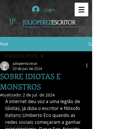
Login
JP
JÚLIOPEREZ
ESCRITOR
Post
TODOS OS POSTS
julioperezcesar
TODOS OS POSTS
20 de jun. de 2024
SOBRE IDIOTAS E
ARTIGOS
MONSTROS
CONTOS
Atualizado:
2 de jul. de 2024
POESIAS
A internet deu voz a uma legião de 
ARQUIVO
idiotas, já dizia o escritor e filósofo 
italiano Umberto Eco quando as 
CRÔNICAS
redes sociais começaram a ganhar 
PENSAMENTOS