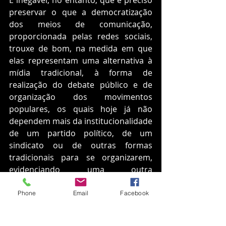
É inegável, no entanto, que é preciso 
preservar o que a democratização 
dos meios de comunicação, 
proporcionada pelas redes sociais, 
trouxe de bom, na medida em que 
elas representam uma alternativa à 
mídia tradicional, à forma de 
realização do debate público e de 
organização dos movimentos 
populares, os quais hoje já não 
dependem mais da institucionalidade 
de um partido político, de um 
sindicato ou de outras formas 
tradicionais para se organizarem, 
evidenciando uma outra 
característica desse meio: a ausência 
de institucionalidade. O que agrada 
Phone
Email
Facebook
ao público, por não requerer 
qualquer forma de mediação para 