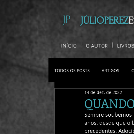
JP
JÚLIOPEREZ
E
INÍCIO
O AUTOR
LIVRO
TODOS OS POSTS
ARTIGOS
14 de dez. de 2022
CONTOS CURTOS
QUANDO
Sempre soubemos qu
anos, desde que o 
precedentes. Adoci