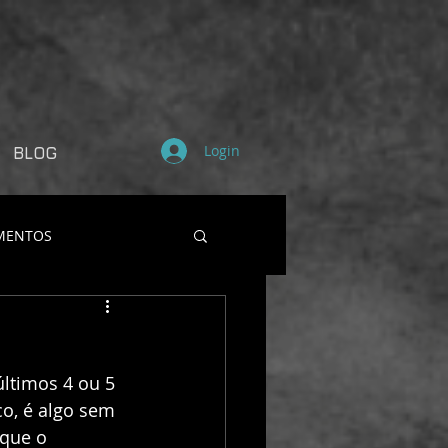
Login
BLOG
MENTOS
ltimos 4 ou 5 
o, é algo sem 
que o 