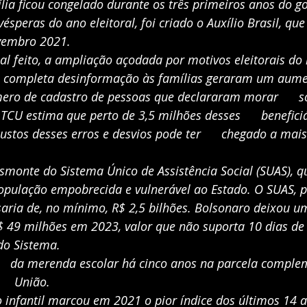
ília ficou congelado durante os três primeiros anos do gov
ésperas do ano eleitoral, foi criado o Auxílio Brasil, que
vembro 2021.
al feito, a ampliação açodada por motivos eleitorais do 
 a completa desinformação às famílias geraram um aumen
ro de cadastro de pessoas que declararam morar      s
 TCU estima que perto de 3,5 milhões desses      benefici
custos desses erros e desvios pode ter      chegado a mais
smonte do Sistema Único de Assistência Social (SUAS), que
opulação empobrecida e vulnerável ao Estado. O SUAS, pa
saria de, no mínimo, R$ 2,5 bilhões. Bolsonaro deixou um 
 49 milhões em 2023, valor que não suporta 10 dias de  
do Sistema.
   da merenda escolar há cinco anos na parcela comple
    União.
ão infantil marcou em 2021 o pior índice dos últimos 14 an