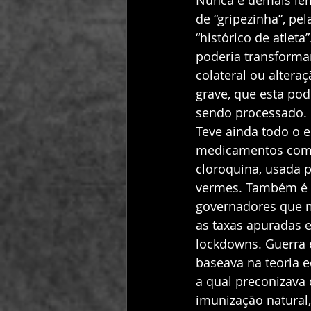
Nunca é demais le
de “gripezinha”, pe
“histórico de atlet
poderia transformar
colateral ou altera
grave, que esta pode
sendo processado. 
Teve ainda todo o e
medicamentos compr
cloroquina, usada p
vermes. Também é p
governadores que m
as taxas apuradas e
lockdowns. Guerra 
baseava na teoria 
a qual preconizava
imunização natural