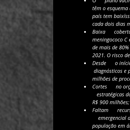
O      plano vac
têm o esquema d
país tem baixíss
cada dois dias 
Baixa      cober
meningococo C e
de mais de 80% 
2021. O risco de
Desde      o in
 diagnósticos e 
milhões de proc
Cortes      no o
   estratégicas 
R$ 900 milhões;
Faltam      recu
    emergencial 
população em ár