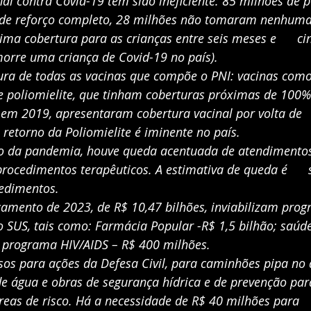
inal contra Covid-19 tem sido ineficiente: 85 milhões de p
e reforço completo, 28 milhões não tomaram nenhuma d
ima cobertura para as crianças entre seis meses e      ci
morre uma criança de Covid-19 no país).
tura de todas as vacinas que compõe o PNI: vacinas como 
 poliomielite, que tinham coberturas próximas de 100% 
em 2019, apresentaram cobertura vacinal por volta de  
 retorno da Poliomielite é iminente no país.
ício da pandemia, houve queda acentuada de atendimentos
procedimentos terapêuticos. A estimativa de queda é      
edimentos.
rçamento de 2023, de R$ 10,47 bilhões, inviabilizam prog
do SUS, tais como: Farmácia Popular -R$ 1,5 bilhão; saúde 
 programa HIV/AIDS – R$ 400 milhões.
rsos para ações da Defesa Civil, para caminhões pipa no
de água e obras de segurança hídrica e de prevenção para 
eas de risco. Há a necessidade de R$ 40 milhões para   