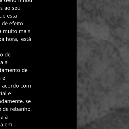
 a denominou 
s ao seu 
ue esta 
de efeito 
da muito mais 
a hora,  está 
o de 
a a 
atamento de 
 e 
e acordo com 
al e 
odamente, se 
e de rebanho, 
a à 
da em 