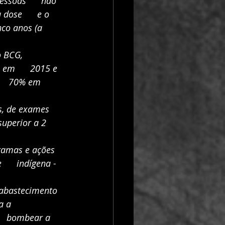
essoas      não 
ose      e o 
nco anos (a 
BCG,      
em      2015 e 
    70% em 
, de exames     
superior a 2 
ramas e ações   
     indígena -
 abastecimento  
a      
   bombear a 