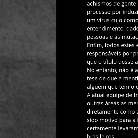
achismos de gente 
processo por induzi
um vírus cujo comp
entendimento, dado
pessoas e as mutaçõ
Enfim, todos estes
responsáveis por p
que o título desse 
No entanto, não é 
tese de que a ment
alguém que tem o de
A atual equipe de 
outras áreas as me
diretamente como as
sido motivo para a 
certamente levaram
brasileiros. 