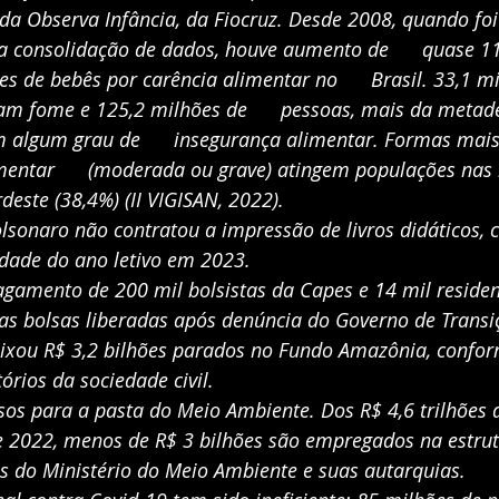
a Observa Infância, da Fiocruz. Desde 2008, quando foi  
 da consolidação de dados, houve aumento de      quase 
es de bebês por carência alimentar no      Brasil. 33,1 m
sam fome e 125,2 milhões de      pessoas, mais da metad
m algum grau de      insegurança alimentar. Formas mais
mentar      (moderada ou grave) atingem populações nas 
rdeste (38,4%) (II VIGISAN, 2022).
olsonaro não contratou a impressão de livros didáticos, c
idade do ano letivo em 2023.
pagamento de 200 mil bolsistas da Capes e 14 mil resident
 as bolsas liberadas após denúncia do Governo de Transi
deixou R$ 3,2 bilhões parados no Fundo Amazônia, confor
atórios da sociedade civil.
rsos para a pasta do Meio Ambiente. Dos R$ 4,6 trilhões 
 2022, menos de R$ 3 bilhões são empregados na estrutur
as do Ministério do Meio Ambiente e suas autarquias.