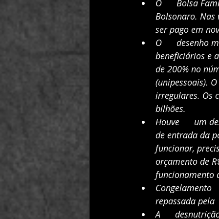
O      Bolsa Fam
Bolsonaro. Nas v
ser pago em no
O      desenho m
beneficiários e
de 200% no núme
(unipessoais). O
irregulares. Os 
bilhões.
Houve      um de
de entrada da p
funcionar, preci
orçamento de R$
funcionamento 
Congelamento   
repassada pela  
A      desnutriç