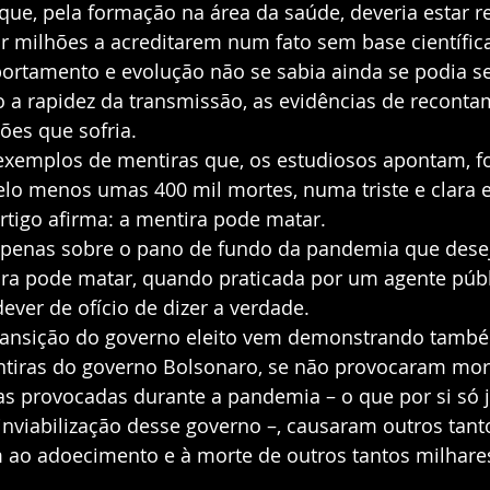
que, pela formação na área da saúde, deveria estar 
r milhões a acreditarem num fato sem base científic
ortamento e evolução não se sabia ainda se podia se 
 a rapidez da transmissão, as evidências de reconta
es que sofria. 
 exemplos de mentiras que, os estudiosos apontam, f
elo menos umas 400 mil mortes, numa triste e clara e
artigo afirma: a mentira pode matar.
apenas sobre o pano de fundo da pandemia que desejo
ira pode matar, quando praticada por um agente públ
ver de ofício de dizer a verdade. 
transição do governo eleito vem demonstrando tamb
ntiras do governo Bolsonaro, se não provocaram mort
 provocadas durante a pandemia – o que por si só já
inviabilização desse governo –, causaram outros tan
 ao adoecimento e à morte de outros tantos milhare