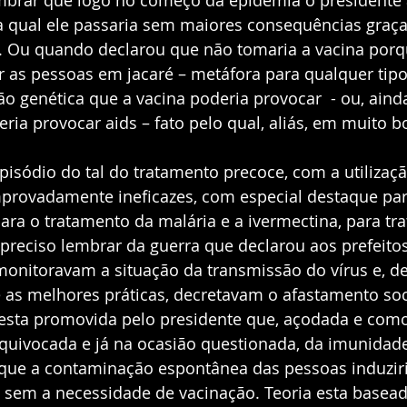
mbrar que logo no começo da epidemia o presidente
la qual ele passaria sem maiores consequências graça
a”. Ou quando declarou que não tomaria a vacina porq
 as pessoas em jacaré – metáfora para qualquer tipo 
ção genética que a vacina poderia provocar  - ou, ain
ria provocar aids – fato pelo qual, aliás, em muito bo
pisódio do tal do tratamento precoce, com a utilizaçã
ovadamente ineficazes, com especial destaque par
ara o tratamento da malária e a ivermectina, para tr
reciso lembrar da guerra que declarou aos prefeitos
onitoravam a situação da transmissão do vírus e, d
 as melhores práticas, decretavam o afastamento soci
esta promovida pelo presidente que, açodada e com
equivocada e já na ocasião questionada, da imunidad
 que a contaminação espontânea das pessoas induziri
, sem a necessidade de vacinação. Teoria esta basea