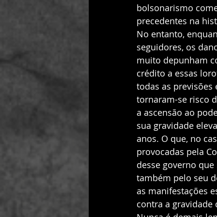
bolsonarismo comet
precedentes na hist
No entanto, enquant
seguidores, os dan
muito depunham con
crédito a essas lor
todas as previsões 
tornaram-se risco d
a ascensão ao pode
sua gravidade eleva
anos. O que, no cas
provocadas pela Cov
desse governo que 
também pelo seu de
as manifestações es
contra a gravidade 