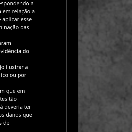
respondendo a 
a em relação a 
aplicar esse 
minação das 
oram 
vidência do 
 ilustrar a 
ico ou por 
ém que em 
es tão 
 deveria ter 
tos danos que 
s de 