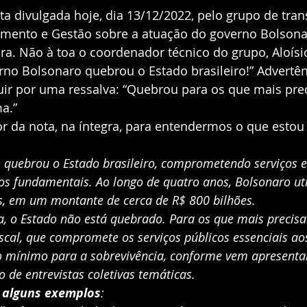
ta divulgada hoje, dia 13/12/2022, pelo grupo de tran
mento e Gestão sobre a atuação do governo Bolsonar
ra. Não à toa o coordenador técnico do grupo, Aloísi
verno Bolsonaro quebrou o Estado brasileiro!” Advertên
uir por uma ressalva: “Quebrou para os que mais pre
a.” 
or da nota, na íntegra, para entendermos o que estou 
quebrou o Estado brasileiro, comprometendo serviços es
os fundamentais. Ao longo de quatro anos, Bolsonaro uti
es, em um montante de cerca de R$ 800 bilhões.
a, o Estado não está quebrado. Para os que mais precis
scal, que compromete os serviços públicos essenciais ao
o mínimo para a sobrevivência, conforme vem apresenta
o de entrevistas coletivas temáticas.
 alguns exemplos
: