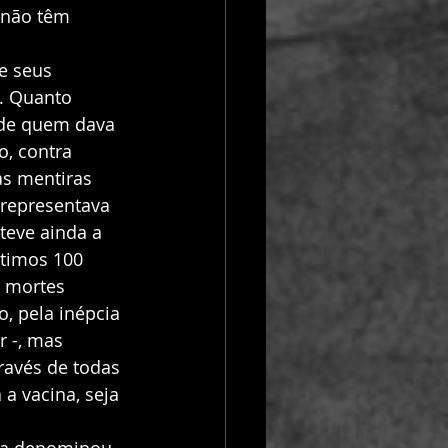
 não têm 
e seus 
. Quanto 
 de quem dava 
o, contra 
as mentiras 
 representava 
teve ainda a 
ltimos 100 
l mortes 
, pela inépcia 
 -, mas 
ravés de todas 
a vacina, seja 