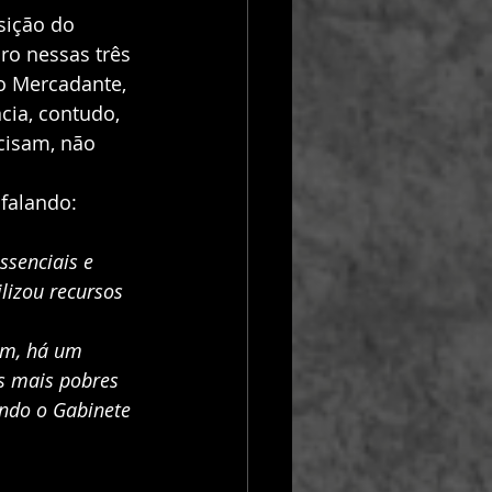
sição do 
o nessas três 
o Mercadante, 
cia, contudo, 
cisam, não 
falando: 
senciais e 
lizou recursos 
am, há um 
s mais pobres 
ndo o Gabinete 