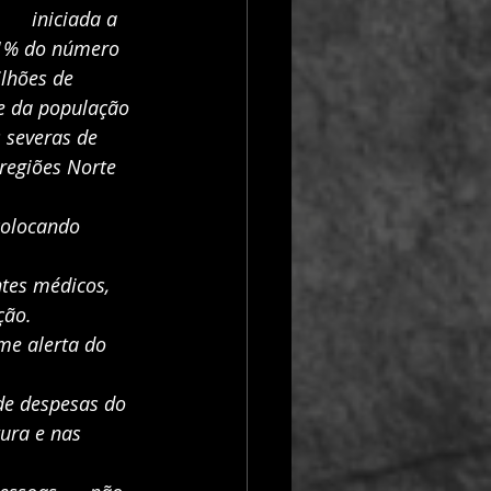
    iniciada a 
11% do número 
ilhões de 
e da população 
 severas de 
regiões Norte 
olocando      
es médicos,     
ção.
me alerta do 
de despesas do  
a e nas      