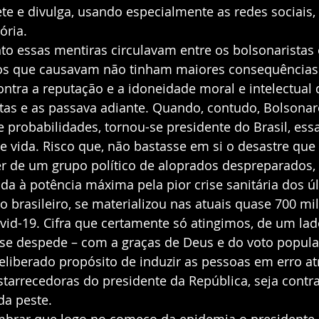
e e divulga, usando especialmente as redes sociais,
ória. 
o essas mentiras circulavam entre os bolsonaristas 
os que causavam não tinham maiores consequências
tra a reputação e a idoneidade moral e intelectual
otas e as passava adiante. Quando, contudo, Bolsonar
e probabilidades, tornou-se presidente do Brasil, ess
e vida. Risco que, não bastasse em si o desastre que
r de um grupo político de aloprados despreparados, 
da à potência máxima pela pior crise sanitária dos ú
o brasileiro, se materializou nas atuais quase 700 mi
id-19. Cifra que certamente só atingimos, de um lado
se despede – com a graças de Deus e do voto popular
liberado propósito de induzir as pessoas em erro at
tarrecedoras do presidente da República, seja contra 
da peste. 