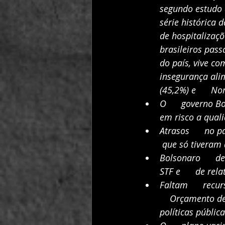
segundo estudo d
série histórica
de hospitalizaçõ
brasileiros pas
do país, vive co
insegurança ali
(45,2%) e      No
O      governo B
em risco a qual
Atrasos      no 
 que só tiveram
Bolsonaro      
STF e      de rel
Faltam      recu
    Orçamento de
políticas públic