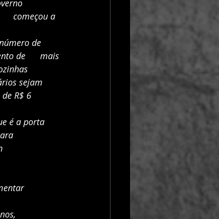
erno      
      começou a 
número de      
to de      mais 
ozinhas 
ários sejam 
 de R$ 6 
 é a porta      
ra      
     
    
mentar 
os,      