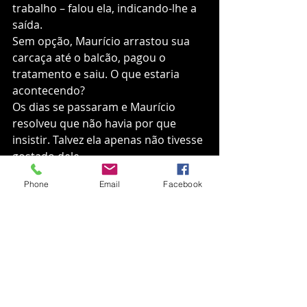
trabalho – falou ela, indicando-lhe a 
saída.  
Sem opção, Maurício arrastou sua 
carcaça até o balcão, pagou o 
tratamento e saiu. O que estaria 
acontecendo?
Os dias se passaram e Maurício 
resolveu que não havia por que 
insistir. Talvez ela apenas não tivesse 
gostado dele. 
O calor chegou, e as caminhadas 
Phone
Email
Facebook
ganharam frequência semanal. O 
horário de verão praticamente 
constrangia a isso. Era inevitável, 
portanto, que eles se encontrassem 
de novo. O blazer amarelo não 
deixava dúvida. Mas, desta vez 
Maurício preferiu adotar outra 
estratégia. Não a abordou. Seguiu-a 