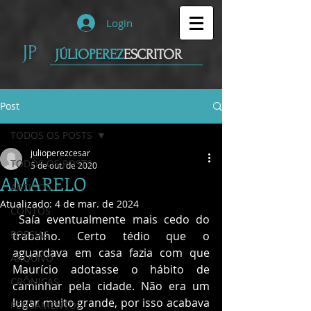
Login
JP
JÚLIOPEREZ
ESCRITOR
Post
TODOS OS POSTS
julioperezcesar
TODOS OS POSTS
5 de out. de 2020
AMARELO
ARTIGOS
Atualizado:
4 de mar. de 2024
CONTOS
 Saía eventualmente mais cedo do 
POESIAS
trabalho. Certo tédio que o 
aguardava em casa fazia com que 
ARQUIVO
Maurício adotasse o hábito de 
CRÔNICAS
caminhar pela cidade. Não era um 
lugar muito grande, por isso acabava 
PENSAMENTOS