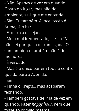
- Não. Apenas de vez em quando. 
Gosto do lugar, mas não do 
ambiente, se é que me entende. 
- Sim. Eu também. A localização é 
ótima, já o bar...
- É, deixa a desejar. 
- Meio mal frequentado, e essa TV... 
não sei por que a deixam ligada. O 
som ambiente também não é dos 
melhores. 
- É verdade.
- Mas é o único bar em todo o centro 
que dá para a Avenida. 
- Sim. 
- Tinha o Krep’s... mas acabaram 
fechando. 
- Também gostava de ir lá de vez em 
quando. Fazer
 happy hour
, nem que 
fosse só comigo mesma.