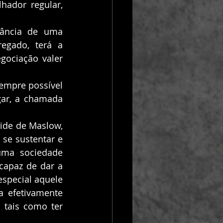
hador regular, 
tância de uma 
egado, terá a 
gociação valer 
empre possível 
ar, a chamada 
de de Maslow, 
se sustentar e 
uma sociedade 
capaz de dar a 
special aquele 
a efetivamente 
tais como ter 