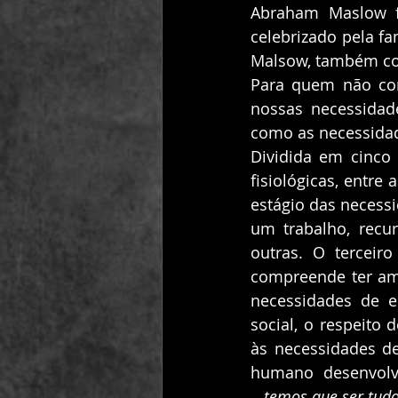
Abraham Maslow f
celebrizado pela f
Malsow, também co
Para quem não con
nossas necessidade
como as necessidad
Dividida em cinco 
fisiológicas, entre
estágio das necessi
um trabalho, recur
outras. O terceir
compreende ter amig
necessidades de e
social, o respeito 
às necessidades de
humano desenvolv
...
temos que ser tudo