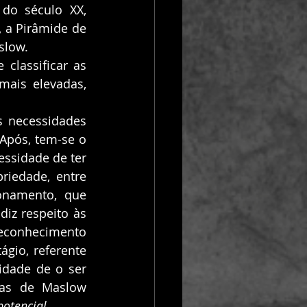
o século XX, 
 a Pirâmide de 
low. 
lassificar as 
mais elevadas, 
 necessidades 
 Após, tem-se o 
ssidade de ter 
iedade, entre 
onamento, que 
iz respeito às 
econhecimento 
ágio, referente 
dade de o ser 
as de Maslow 
otencial.