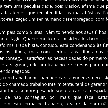
ia tem uma peculiaridade, pois Maslow afirma que p
altas temos que ter atendidas as mais básicas. Faz
auto-realização um ser humano desempregado, com f
m país como o Brasil vêm tolhendo aos seus filhos a
imo estágio. Quanto muito, os considerados bem suc
eforma Trabalhista, contudo, está condenando às fut
ossos filhos, mas com certeza aos filhos das c
er conseguir satisfazer as necessidades do primeiro e
do à segurança de um trabalho e recursos para mant
 sendo negados. 
nça um trabalhador chamado para atender às necessi
 do chamado trabalho intermitente, terá de garantir 
Estar-lhe-á sempre pesando sobre a cabeça a espada
 de não conseguir, por mais que faça, satisf
s com esta forma de trabalho, o valor da hora não