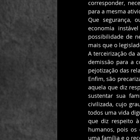
corresponder, nece
para a mesma ativi
Que segurança, ou
economia instável
possibilidade de n
mais que o legislad
A terceirização da 
demissão para a c
pejotização das re
Enfim, são precari
aquela que diz resp
sustentar sua fam
civilizada, cujo g
todos uma vida dig
que diz respeito à
humanos, pois os d
uma família e o re