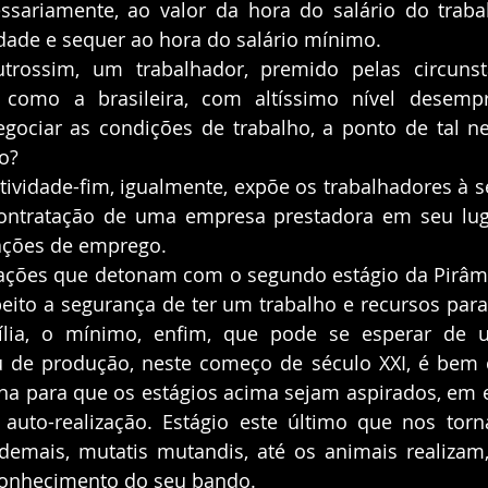
ssariamente, ao valor da hora do salário do trabal
dade e sequer ao hora do salário mínimo.  
trossim, um trabalhador, premido pelas circuns
 como a brasileira, com altíssimo nível desempr
egociar as condições de trabalho, a ponto de tal ne
o? 
atividade-fim, igualmente, expõe os trabalhadores à s
ontratação de uma empresa prestadora em seu lug
lações de emprego.
zações que detonam com o segundo estágio da Pirâmi
eito a segurança de ter um trabalho e recursos para 
ília, o mínimo, enfim, que pode se esperar de 
rau de produção, neste começo de século XXI, é bem 
na para que os estágios acima sejam aspirados, em e
 auto-realização. Estágio este último que nos torn
emais, mutatis mutandis, até os animais realizam, 
conhecimento do seu bando. 