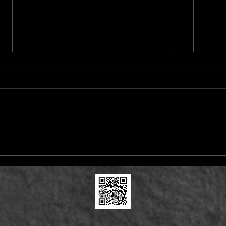
SOBRE IDIOTAS E
O C
MONSTROS
REA