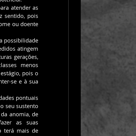
ara atender as 
 sentido, pois 
ome ou doente 
 possibilidade 
edidos atingem 
uras gerações, 
lasses menos 
stágio, pois o 
er-se e à sua 
dades pontuais 
o seu sustento 
 da anomia, de 
azer as suas 
 terá mais de 