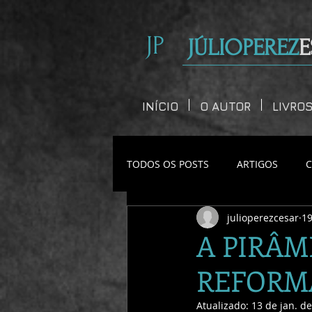
JP
JÚLIOPEREZ
E
INÍCIO
O AUTOR
LIVRO
TODOS OS POSTS
ARTIGOS
julioperezcesar
19
CONTOS CURTOS
A PIRÂM
REFORMA
Atualizado:
13 de jan. d