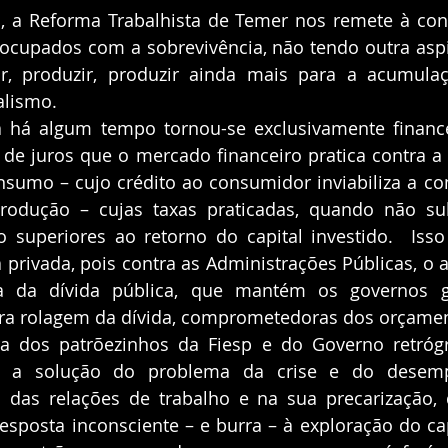
, a Reforma Trabalhista de Temer nos remete à cond
ocupados com a sobrevivência, não tendo outra aspi
ir, produzir, produzir ainda mais para a acumulaç
alismo. 
 há algum tempo tornou-se exclusivamente financei
de juros que o mercado financeiro pratica contra a 
nsumo – cujo crédito ao consumidor inviabiliza a com
produção – cujas taxas praticadas, quando não sub
 superiores ao retorno do capital investido.  Isso
a privada, pois contra as Administrações Públicas, o
a da dívida pública, que mantém os governos ga
ra dos patrõezinhos da Fiesp e do Governo retróg
e a solução do problema da crise e do desemp
 das relações de trabalho e na sua precarização, 
posta inconsciente – e burra – à exploração do capi