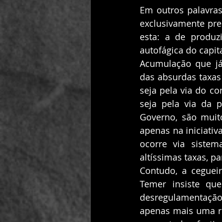
Em outros palavras
exclusivamente pre
esta: a de produz
autofágica do capit
Acumulação que já
das absurdas taxas 
seja pela via do co
seja pela via da 
Governo, são muito
apenas na iniciativ
ocorre via sistem
Contudo, a ceguei
Temer insiste qu
desregulamentação
apenas mais uma res