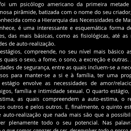
oi um psicólogo americano da primeira metade d
amosa pirâmide, batizada com o nome do seu criador,
nhecida como a Hierarquia das Necessidades de Mas
hece, é uma interessante e esquemática forma de c
s, das mais básicas, como as fisiológicas, até as 
es de auto-realização. 
estágios, compreende, no seu nível mais básico as
 as quais o sexo, a fome, o sono, a excreção e outras.
dades de segurança, entre as quais incluem-se a nece
sos para manter-se a si e à família, ter uma propr
o estágio envolve as necessidades de amor/relaci
os, família e intimidade sexual. O quarto estágio, d
stima, as quais compreendem a auto-estima, o r
dos outros e pelos outros. E, finalmente, o quinto est
 auto-realização que nada mais são que a possibili
er plenamente todo o seu potencial. Nas palavr
 o que somos capazes de ser, desenvolver todo o nosso p