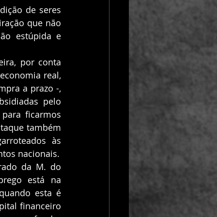
ição de seres 
ração que não 
ão estúpida e 
ra, por conta 
economia real, 
pra a prazo -, 
sidiadas pelo 
 para ficarmos 
 ataque também 
rroteados às 
altíssimas taxas, para rolagem da dívida, comprometedoras dos orçamentos nacionais.  
rado da M. do 
rego está na 
quando esta é 
tal financeiro 