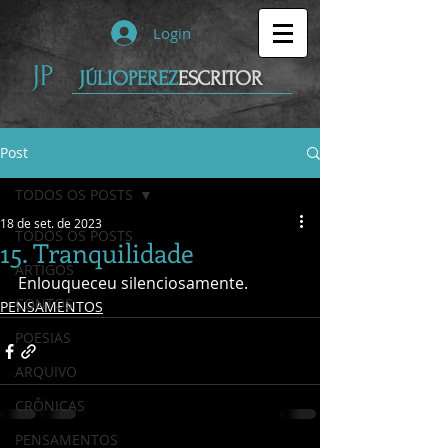
Login
JP
JÚLIOPEREZ
ESCRITOR
Post
TODOS OS POSTS
18 de set. de 2023
TODOS OS POSTS
15. Tranquilidade
ARTIGOS
Enlouqueceu silenciosamente. 
CONTOS
PENSAMENTOS
POESIAS
ARQUIVO
CRÔNICAS
PENSAMENTOS