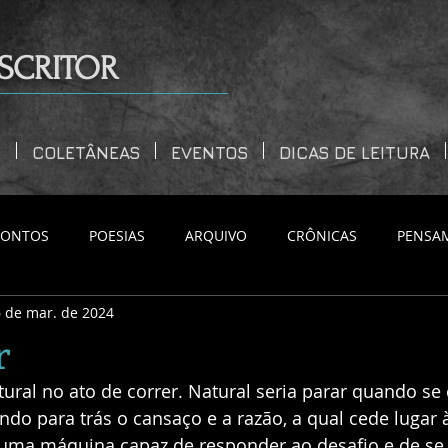
SCRITOR
S
COLETÂNEAS
EVENTOS
DICAS DE LEITURA
CONTOS
POESIAS
ARQUIVO
CRÔNICAS
PENSA
 de mar. de 2024
r
ural no ato de correr. Natural seria parar quando se
do para trás o cansaço e a razão, a qual cede lugar à 
ma máquina capaz de responder ao desafio e de se e