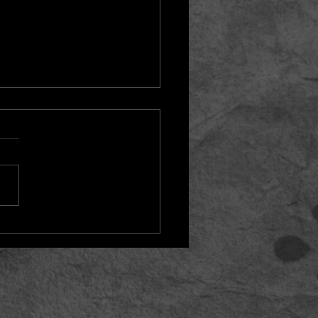
A mulher diante do
ho...
her diante do espelho é
o artista diante da sua
: nunca está acabada.