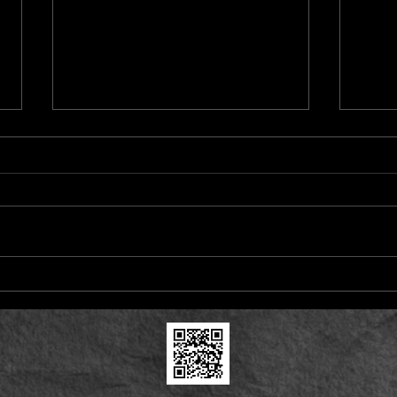
48. Esquerda x Direita
47. 
espel
A direita fazer maldade todo
mundo considera normal,
A mul
afinal é da natureza dela agir
como 
assim, como o escorpião da
obra
fábula. Já a esquerda não...