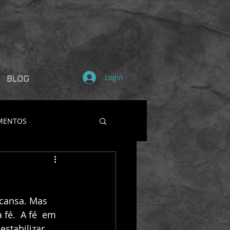
Login
BLOG
MENTOS
 cansa. Mas 
fé.  A fé  em 
stabilizar 