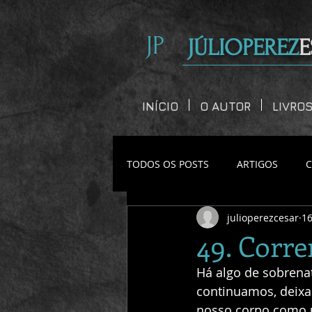
JP
JÚLIOPEREZ
E
INÍCIO
O AUTOR
LIVRO
TODOS OS POSTS
ARTIGOS
julioperezcesar
16
CONTOS CURTOS
49. Corre
Há algo de sobrenat
continuamos, deixan
nosso corpo como u