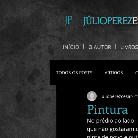
JP
JÚLIOPEREZ
E
INÍCIO
O AUTOR
LIVRO
TODOS OS POSTS
ARTIGOS
julioperezcesar
21
CONTOS CURTOS
Pintura
No prédio ao lado
que não gostaram d
pinta de novo e out