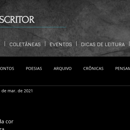
SCRITOR
S
COLETÂNEAS
EVENTOS
DICAS DE LEITURA
CONTOS
POESIAS
ARQUIVO
CRÔNICAS
PENSA
 de mar. de 2021
a cor
ra