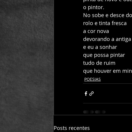
o pintor.
No sobe e desce do
rolo e tinta fresca
a cor nova
devorando a antiga
e eu a sonhar
que possa pintar
tudo de ruim
que houver em min
POESIAS
Posts recentes