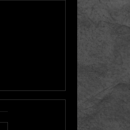
po
po joga contra ou a favor
im. Contra quando é curto
udo o que espero: se esvai