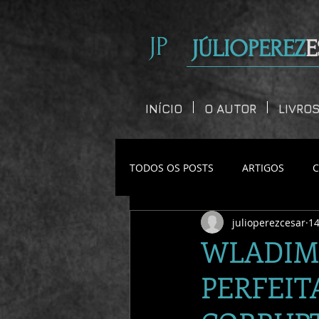
JP
JÚLIOPEREZ
E
INÍCIO
O AUTOR
LIVRO
TODOS OS POSTS
ARTIGOS
julioperezcesar
14
CONTOS CURTOS
WLADIMI
PERFEIT