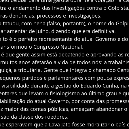
pelo celular para uma garota durante a votação na C
ntra o andamento das investigações contra o Golpista
as denúncias, processos e investigações. 
arlamentar de julho, dizendo que era definitiva. 
ransformou o Congresso Nacional. 
muitos anos afetarão a vida de todos nós: a trabalhista
 quiçá, a tributária. Gente que integra o chamado Cent
equenos partidos e parlamentares com pouca expres
visibilidade durante a gestão do Eduardo Cunha, na
ntares que levam o fisiologismo ao último grau e qu
viabilização do atual Governo, por conta das promess
z maior das contas públicas, ameaçam abandonar o 
são da classe dos roedores. 