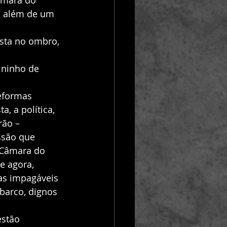
âmara do 
, além de um 
, a política, 
rão – 
são que 
 Câmara do 
e agora, 
as impagáveis 
barco, dignos 