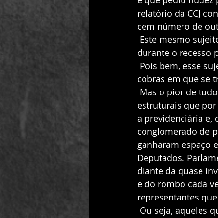
e que pediu nudez 
relatório da CCJ co
cem número de outr
 Este mesmo sujeito tatuou, com hena (falso, portanto), o nome do Golpista no ombro, 
durante o recesso p
 Pois bem, esse sujeito é o perfeito representante do atual Governo e do ninho de 
cobras em que se t
 Mas o pior de tudo é que gente assim está debatendo e aprovando as reformas 
estruturais que por 
a previdenciária e,
conglomerado de p
ganharam espaço e 
Deputados. Parlame
diante da quase in
e do rombo cada ve
representantes que 
 Ou seja, aqueles que esperavam que a Lava Jato fosse moralizar o país estão 