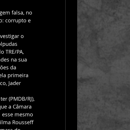
gem falsa, no 
: corrupto e 
vestigar o 
olpudas 
o TRE/PA, 
ades na sua 
ões da 
la primeira 
o, Jader 
 que a Câmara 
Foi esse mesmo 
ilma Rousseff 