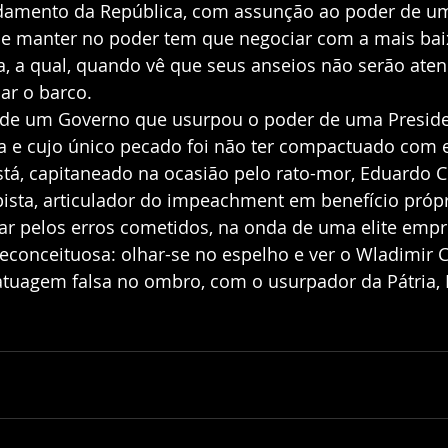
udamento da República, com assunção ao poder de u
se manter no poder tem que negociar com a mais bai
ira, a qual, quando vê que seus anseios não serão aten
ar o barco. 
ta e cujo único pecado foi não ter compactuado com 
stá, capitaneado na ocasião pelo rato-mor, Eduardo C
ista, articulador do impeachment em benefício própr
gar pelos erros cometidos, na onda de uma elite empre
reconceituosa: olhar-se no espelho e ver o Wladimir C
tuagem falsa no ombro, com o usurpador da Pátria, 