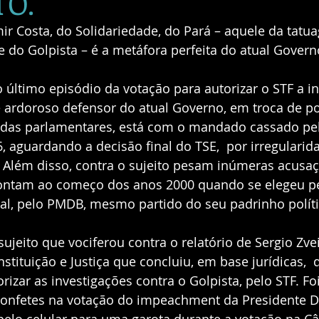
TO.
 Costa, do Solidariedade, do Pará – aquele da tatua
o Golpista – é a metáfora perfeita do atual Governo
último episódio da votação para autorizar o STF a in
e ardoroso defensor do atual Governo, em troca de p
das parlamentares, está com o mandado cassado pel
, aguardando a decisão final do TSE,  por irregularid
Além disso, contra o sujeito pesam inúmeras acusaç
ontam ao começo dos anos 2000 quando se elegeu pe
al, pelo PMDB, mesmo partido do seu padrinho polític
tituição e Justiça que concluiu, em base jurídicas, 
orizar as investigações contra o Golpista, pelo STF. 
 confetes na votação do impeachment da Presidente D