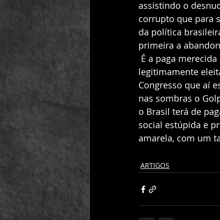
assistindo o desn
corrupto que para 
da política brasile
primeira a abandon
 É a paga merecida de um Governo que usurpou o poder de uma Presidente honesta e 
legitimamente elei
Congresso que aí e
nas sombras o Golp
o Brasil terá de pa
social estúpida e p
amarela, com um ta
ARTIGOS