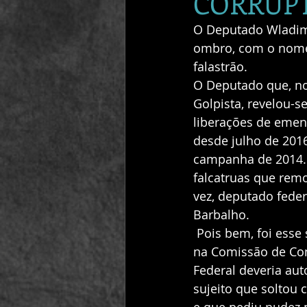
CORRUP
O Deputado Wladimir
ombro, com o nome d
falastrão. 
O Deputado que, no 
Golpista, revelou-s
liberações de emen
desde julho de 2016
campanha de 2014. 
falcatruas que rem
vez, deputado feder
Barbalho. 
 Pois bem, foi esse sujeito que vociferou contra o relatório de Sergio Zveiter (PMDB/RJ), 
na Comissão de Cons
Federal deveria aut
sujeito que soltou