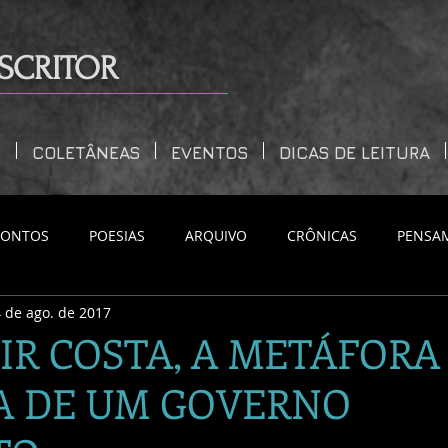
SCRITOR
S
COLETÂNEAS
EVENTOS
DICAS DE LEITURA
CONTOS
POESIAS
ARQUIVO
CRÔNICAS
PENSA
 de ago. de 2017
R COSTA, A METÁFORA
A DE UM GOVERNO