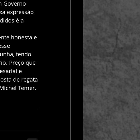
m Governo 
xa expressão 
didos é a 
esse 
unha, tendo 
io. Preço que 
sarial e 
osta de regata 
Michel Temer.  