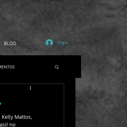
Login
BLOG
MENTOS
L
Kelly Mattos, 
sil no 