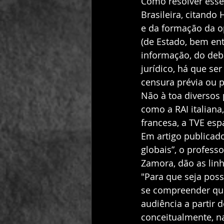
Como resolver esse 
Brasileira, citand
e da formação da op
(de Estado, bem en
informação, do deb
jurídico, há que se
censura prévia ou p
Não à toa diversos
como a RAI italiana
francesa, a TVE esp
Em artigo publicad
globais”, o profess
Zamora, dão as linh
"Para que seja poss
se compreender que 
audiência a partir 
conceitualmente, n