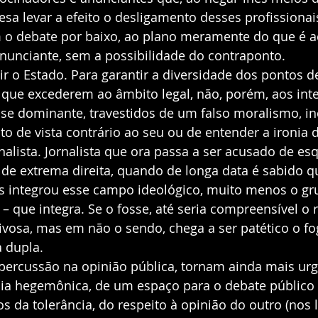
sa levar a efeito o desligamento desses profissionais
m o debate por baixo, ao plano meramente do que é ac
anunciante, sem a possibilidade do contraponto. 
ir o Estado. Para garantir a diversidade dos pontos de
 que excederem ao âmbito legal, não, porém, aos inte
se dominante, travestidos de um falso moralismo, in
o de vista contrário ao seu ou de entender a ironia 
alista. Jornalista que ora passa a ser acusado de esq
 de extrema direita, quando de longa data é sabido qu
 integrou esse campo ideológico, muito menos o gr
 que integra. Se o fosse, até seria compreensível o 
aivosa, mas em não o sendo, chega a ser patético o f
 dupla. 
epercussão na opinião pública, tornam ainda mais urg
dia hegemônica, de um espaço para o debate público
 da tolerância, do respeito à opinião do outro (nos li