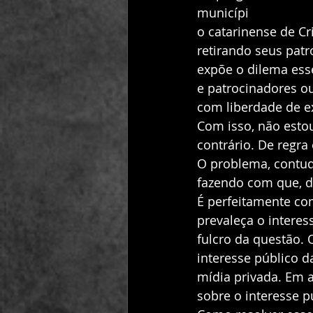
municípi
o catarinense de Cr
retirando seus pat
expõe o dilema esse
e patrocinadores ou
com liberdade de e
Com isso, não esto
contrário. De regra 
O problema, contud
fazendo com que, de
É perfeitamente co
prevaleça o interes
fulcro da questão. 
interesse público d
mídia privada. Em a
sobre o interesse p