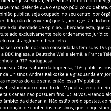
dilema? Jesse Souza, em seu livro A Tolice da Inteligê
o Habermas, defende que o espaço público do debate, 
inião pública, seja ocupado, no seu centro, por órgã
tendido, não de governo) que façam a gestão do bem 
ate e da liberdade de opinião. Liberdade esta, que 
r tutelado exclusivamente pelo ordenamento jurídico,
elo constrangimento financeiro. 
 países com democracia consolidadas têm suas TVs púb
, a BBC inglesa, a Deutsche Welle alemã, a France Télé
anhola, a RTP portuguesa. 
o no site Observatório da Imprensa, “TVs públicas no
or da Unisinos Andres Kalikoske e a graduanda em Jo
as mestras do que seria, então, essa TV pública:
ível vislumbrar o conceito de TV pública, em primeiro
tais canais não possuem fins lucrativos, visando al
do âmbito da cidadania. Não estão pré-dispostas, ao
a produção de conteúdos massivos, que conquistam 