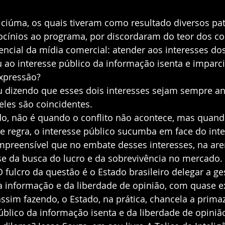
iciúma, os quais tiveram como resultado diversos pa
rocínios ao programa, por discordaram do teor dos co
ncial da mídia comercial: atender aos interesses do
 ao interesse público da informação isenta e imparci
xpressão?
u dizendo que esses dois interesses sejam sempre an
eles são coincidentes. 
o, não é quando o conflito não acontece, mas quando
 regra, o interesse público sucumba em face do inte
mpreensível que no embate desses interesses, na aren
se da busca do lucro e da sobrevivência no mercado. 
O fulcro da questão é o Estado brasileiro delegar a ge
a informação e da liberdade de opinião, com quase ex
ssim fazendo, o Estado, na prática, chancela a primaz
úblico da informação isenta e da liberdade de opinião