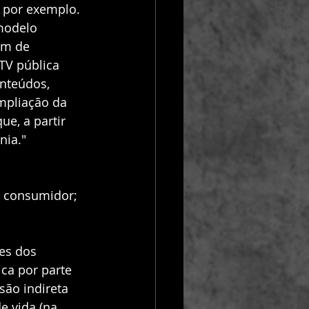
, por exemplo. 
modelo 
em de 
TV pública 
nteúdos, 
pliação da 
ue, a partir 
nia."
o consumidor; 
es dos 
ica por parte 
são indireta 
e vida (na 