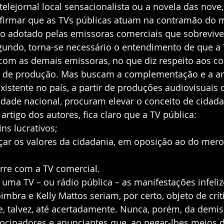
elejornal local sensacionalista ou a novela das nove
afirmar que as TVs públicas atuam na contramão do 
o adotado pelas emissoras comerciais que sobreviv
gundo, torna-se necessário o entendimento de que a 
 com as demais emissoras, no que diz respeito aos co
s de produção. Mas buscam a complementação e a am
xistente no país, a partir de produções audiovisuais q
idade nacional, procuram elevar o conceito de cidada
 artigo dos autores, fica claro que a TV pública:
ns lucrativos;
rçar os valores da cidadania, em oposição ao do mer
rre com a TV comercial.
 uma TV – ou rádio pública – as manifestações infeliz
imbra e Kelly Mattos seriam, por certo, objeto de crít
e, talvez, até acertadamente. Nunca, porém, da demis
ocinadores e anunciantes que, ao negar-lhes meios d