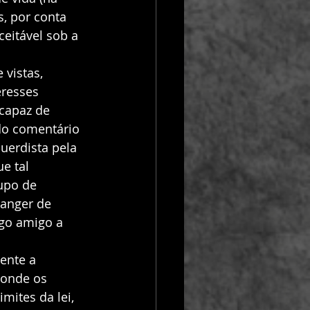
, por conta 
eitável sob a 
 vistas, 
resses 
capaz de 
do comentário 
uerdista pela 
e tal 
upo de 
ranger de 
ogo amigo a 
ente a 
 onde os 
mites da lei, 