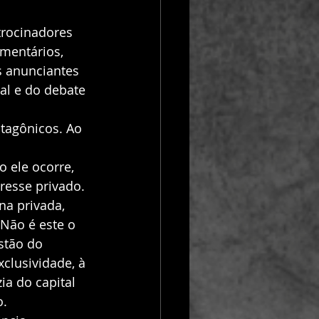
trocinadores 
mentários, 
s anunciantes 
al e do debate 
tagônicos. Ao 
 ele ocorre, 
resse privado. 
a privada, 
Não é este o 
stão do 
clusividade, à 
ia do capital 
. 