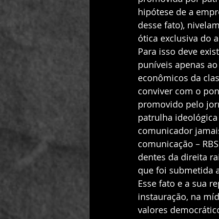
hipótese de a empre
desse fato), nivela
ótica exclusiva do 
Para isso deve exist
puníveis apenas ao
econômicos da clas
conviver com o pont
promovido pelo jorn
patrulha ideológica
comunicador jamais
comunicação – RBS –
dentes da direita r
que foi submetida a
Esse fato e a sua r
instauração, na mí
valores democráticos