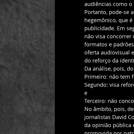
audiências como o t
Portanto, pode-se 
hegemônico, que é 
publicidade. Em se
não visa concorrer
formatos e padrõe
oferta audiovisual e
do reforço da ident
Da análise, pois, do
Primeiro: não tem fi
Segundo: visa refo
e
Terceiro: não conco
No âmbito, pois, de
jornalistas David Co
da opinião pública 
promovida por patr