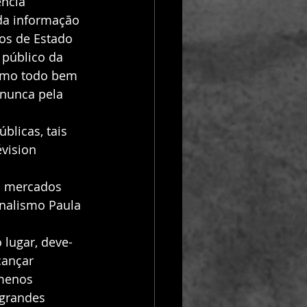
ncia 
da informação 
os de Estado 
público da 
como todo bem 
 nunca pela 
licas, tais 
vision 
s mercados 
rnalismo Paula 
 lugar, deve-
cançar 
 menos 
grandes 