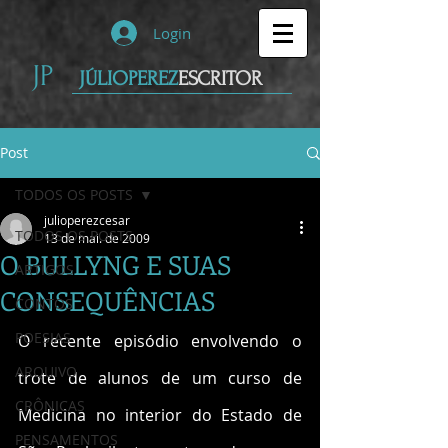
Login
JP
JÚLIOPEREZ
ESCRITOR
Post
TODOS OS POSTS
julioperezcesar
TODOS OS POSTS
13 de mai. de 2009
O BULLYNG E SUAS
ARTIGOS
CONSEQUÊNCIAS
CONTOS
POESIAS
O recente episódio envolvendo o 
ARQUIVO
trote de alunos de um curso de 
CRÔNICAS
Medicina no interior do Estado de 
PENSAMENTOS