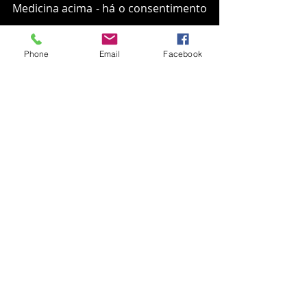
Medicina acima - há o consentimento 
tácito da vítima à agressão sofrida.
Phone
Email
Facebook
Cabe, pois, à escola e às Autoridades 
– desde as de Segurança Pública até 
as de Saúde  – darem a devida 
atenção para esses casos, afim de 
prevenir os danos sociais e 
psicológicos passíveis de resultarem 
dessas situações de abusos, 
sobretudo quando os agredidos são 
crianças, cujo potencial de dano a 
longo prazo são incalculáveis.