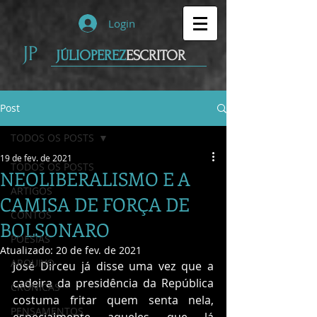
Login
JP
JÚLIOPEREZ
ESCRITOR
Post
TODOS OS POSTS
19 de fev. de 2021
TODOS OS POSTS
NEOLIBERALISMO E A
ARTIGOS
CAMISA DE FORÇA DE
CONTOS
BOLSONARO
POESIAS
Atualizado:
20 de fev. de 2021
ARQUIVO
José Dirceu já disse uma vez que a 
cadeira da presidência da República 
CRÔNICAS
costuma fritar quem senta nela, 
PENSAMENTOS