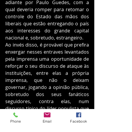
adiante por Paulo Guedes, com a 
qual deveria romper para retomar o 
controle do Estado das mãos dos 
liberais que estão entregando o país 
aos interesses do grande capital 
nacional e, sobretudo, estrangeiro. 
Ao invés disso, é provável que prefira 
enxergar nesses entraves levantados 
pela imprensa uma oportunidade de 
reforçar o seu discurso de ataque às 
instituições, entre elas a própria 
imprensa, que não o deixam 
governar, jogando a opinião pública, 
sobretudo dos seus fanáticos 
seguidores, contra elas, num 
discurso típico do líder populista que 
é.
Phone
Email
Facebook
Enquanto isso, nesse embate entre a 
rapina do capital privado e os 