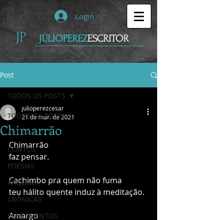
Login
JP
JÚLIOPEREZ
ESCRITOR
Post
TODOS OS POSTS
julioperezcesar
TODOS OS POSTS
21 de mar. de 2021
Chimarrão
ARTIGOS
Chimarrão
CONTOS
faz pensar.
POESIAS
Cachimbo pra quem não fuma
ARQUIVO
teu hálito quente induz à meditação.
CRÔNICAS
Amargo
PENSAMENTOS