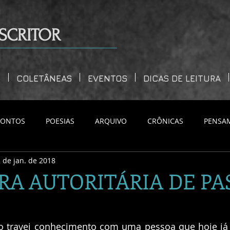
SCRITOR
S
COLETÂNEAS
EVENTOS
DICAS DE LEITURA
CONTOS
POESIAS
ARQUIVO
CRÔNICAS
PENSA
 de jan. de 2018
RA AUTORITÁRIA DE PA
o travei conhecimento com uma pessoa que hoje já