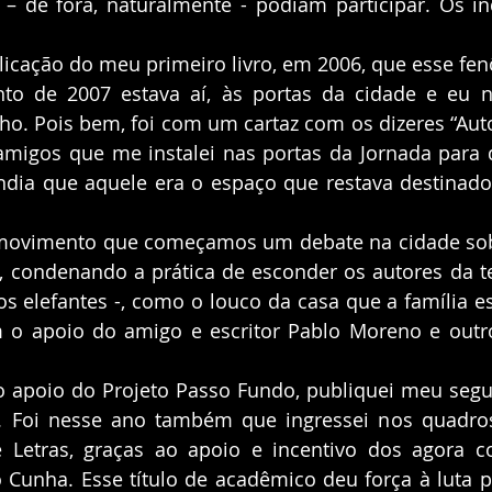
ra – de fora, naturalmente - podiam participar. Os índ
nto de 2007 estava aí, às portas da cidade e eu n
o. Pois bem, foi com um cartaz com os dizeres “Auto
amigos que me instalei nas portas da Jornada para 
ndia que aquele era o espaço que restava destinado 
, condenando a prática de esconder os autores da t
s elefantes -, como o louco da casa que a família 
om o apoio do amigo e escritor Pablo Moreno e out
o. Foi nesse ano também que ingressei nos quadro
 Letras, graças ao apoio e incentivo dos agora co
 Cunha. Esse título de acadêmico deu força à luta pe