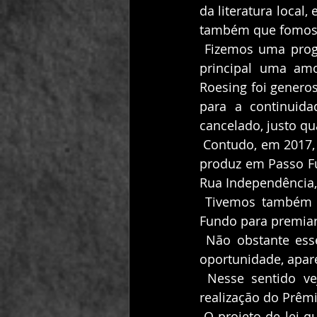
da literatura local
também que fomos c
 Fizemos uma programação maravilhosa nesse evento e conseguimos levar ao palco 
principal uma amo
Roesing foi generos
para a continuid
cancelado, justo q
 Contudo, em 2017, remodelada, a Jornada abriu ainda mais a portas para a arte que se 
produz em Passo Fu
Rua Independência, 
 Tivemos também esse ano a primeira edição do Prêmio Literário Cidade de Passo 
Fundo para premiar
 Não obstante esses avanços, o autoritarismo repousa nas sombras e, na primeira 
oportunidade, apar
 Nesse sentido vejamos gostaria especialmente de discorrer sobre a criação e a 
realização do Prêm
 O projeto de lei que o criou não foi previamente submetido aos escritores da cidade. 