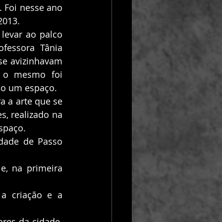
 Foi nesse ano 
2013. 
fessora Tânia 
se avizinhavam 
 o mesmo foi 
do um espaço. 
 realizado na 
spaço. 