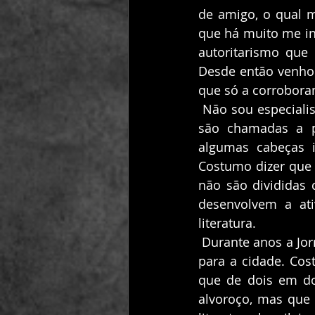
de amigo, o qual 
que há muito me inc
autoritarismo que
Desde então venho
que só a corrobora
 Não sou especialista no tema, mas identifico o autoritarismo quando as pessoas não 
são chamadas a pa
algumas cabeças i
Costumo dizer que a
não são divididas 
desenvolvem a ati
literatura. 
 Durante anos a Jornada Nacional de Literatura foi um evento magnífico, mas de costas 
para a cidade. Co
que de dois em do
alvoroço, mas que 