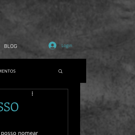
Login
BLOG
MENTOS
SSO
 posso nomear 