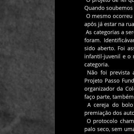
Quando soubemos de
 O mesmo ocorreu com o edital, o qual, por diversos equívocos teve que ser corrigido, 
após já estar na rua
 As categorias a serem premiadas e o número de prêmios por categoria também não o 
foram. Identificáv
sido aberto. Foi a
infantil-juvenil e
categoria. 
 Não foi prevista a premiação de coletâneas, sendo que nesse ano de 2017, só o 
Projeto Passo Fundo
organizador da Col
faço parte, também 
 A cereja do bolo do autoritarismo, contudo, ocorreu na noite de 16/11/2017, na 
premiação dos auto
 O protocolo chamou às autoridades à mesa e de imediato, sem um aviso prévio, a 
palo seco, sem uma