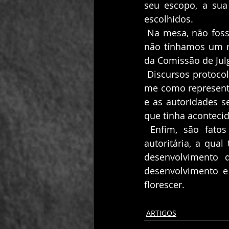
seu escopo, a sua
escolhidos. 
 Na mesa, não fosse a presença de última hora da Presidente da Academia de Letras, 
não tínhamos um r
da Comissão de Jul
 Discursos protocolares, fotos e fim de festa. Não fosse eu pedir a palavra e anunciar-
me como representan
e as autoridades s
que tinha acontecid
 Enfim, são fatos como esses que ilustram que subjaz na cidade uma cultura 
autoritária, a qual
desenvolvimento d
desenvolvimento e
florescer. 
ARTIGOS