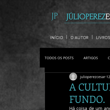
JP
JÚLIOPEREZ
E
INÍCIO
O AUTOR
LIVRO
TODOS OS POSTS
ARTIGOS
julioperezcesar
12
CONTOS CURTOS
A CULTU
FUNDO.
Há coisa de um an