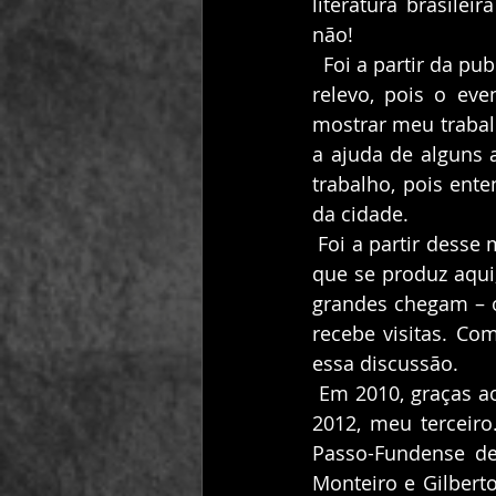
literatura brasilei
não!
  Foi a partir da publicação do meu primeiro livro, em 2006, que esse fenômeno ganhou 
relevo, pois o eve
mostrar meu trabalh
a ajuda de alguns 
trabalho, pois ente
da cidade. 
 Foi a partir desse movimento que começamos um debate na cidade sobre a Literatura 
que se produz aqui
grandes chegam – o
recebe visitas. C
essa discussão. 
 Em 2010, graças ao apoio do Projeto Passo Fundo, publiquei meu segundo livro e em 
2012, meu terceir
Passo-Fundense de
Monteiro e Gilberto