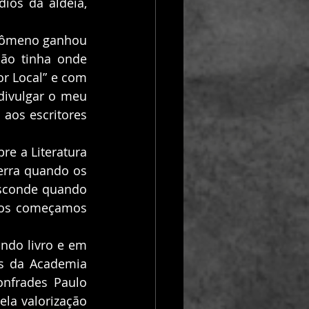
ios da aldeia, 
ão tinha onde 
r Local” e com 
divulgar o meu 
aos escritores 
erra quando os 
esconde quando 
ros começamos 
s da Academia 
nfrades Paulo 
la valorização 