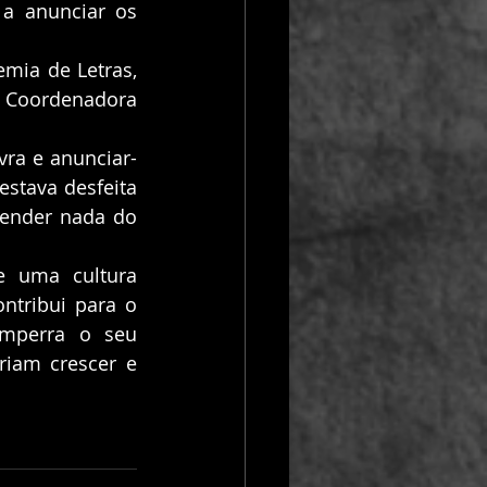
a anunciar os 
 Coordenadora 
stava desfeita 
tender nada do 
ntribui para o 
emperra o seu 
iam crescer e 