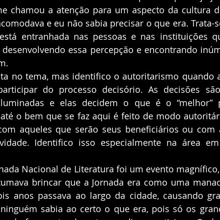
me chamou a atenção para um aspecto da cultura d
omodava e eu não sabia precisar o que era. Trata-se
 está entranhada nas pessoas e nas instituições 
 desenvolvendo essa percepção e encontrando inúme
m. 
rticipar do processo decisório. As decisões sã
luminadas e elas decidem o que é o “melhor” pr
té o bem que se faz aqui é feito de modo autoritári
com aqueles que serão seus beneficiários ou com a
vidade. Identifico isso especialmente na área em
stumava brincar que a Jornada era como uma manada
is anos passava ao largo da cidade, causando gra
ninguém sabia ao certo o que era, pois só os grand