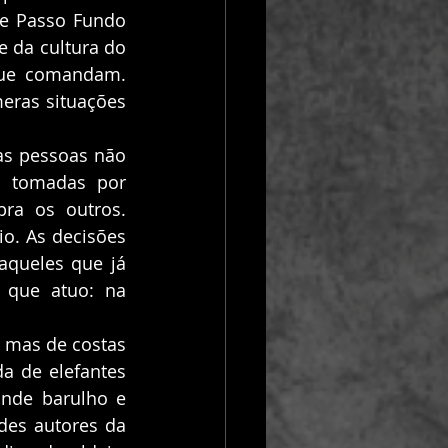
e Passo Fundo 
 da cultura do 
que comandam. 
ras situações 
o tomadas por 
a os outros. 
o. As decisões 
queles que já 
 que atuo: na 
 de elefantes 
nde barulho e 
es autores da 