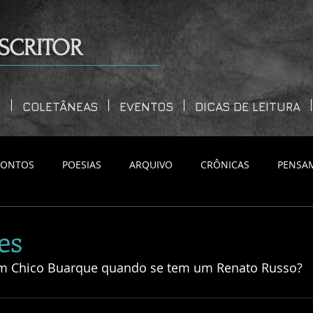
SCRITOR
S
COLETÂNEAS
EVENTOS
DICAS DE LEITURA
CONTOS
POESIAS
ARQUIVO
CRÔNICAS
PENSA
es
m Chico Buarque quando se tem um Renato Russo?