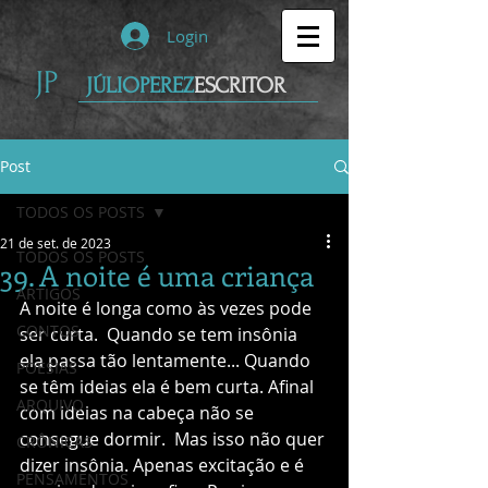
Login
JP
JÚLIOPEREZ
ESCRITOR
Post
TODOS OS POSTS
21 de set. de 2023
TODOS OS POSTS
39. A noite é uma criança
ARTIGOS
A noite é longa como às vezes pode 
CONTOS
ser curta.  Quando se tem insônia 
ela passa tão lentamente... Quando 
POESIAS
se têm ideias ela é bem curta. Afinal 
ARQUIVO
com ideias na cabeça não se 
consegue dormir.  Mas isso não quer 
CRÔNICAS
dizer insônia. Apenas excitação e é 
PENSAMENTOS