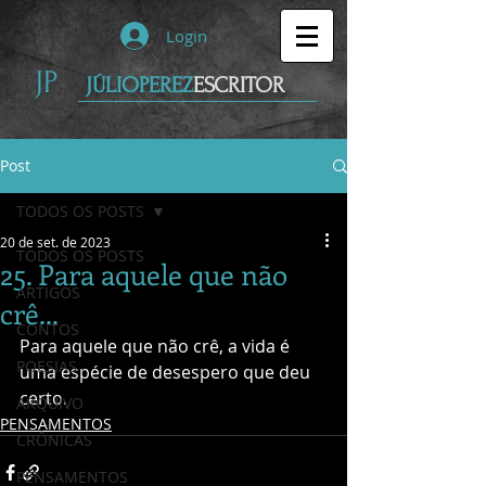
Login
JP
JÚLIOPEREZ
ESCRITOR
Post
TODOS OS POSTS
20 de set. de 2023
TODOS OS POSTS
25. Para aquele que não
ARTIGOS
crê...
CONTOS
Para aquele que não crê, a vida é 
POESIAS
uma espécie de desespero que deu 
certo. 
ARQUIVO
PENSAMENTOS
CRÔNICAS
PENSAMENTOS