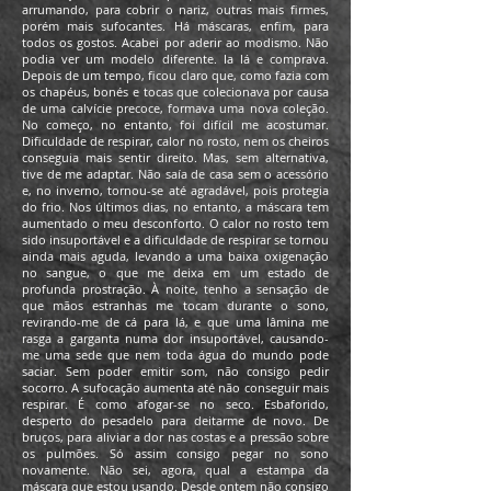
arrumando, para cobrir o nariz, outras mais firmes,
porém mais sufocantes. Há máscaras, enfim, para
todos os gostos. Acabei por aderir ao modismo. Não
podia ver um modelo diferente. Ia lá e comprava.
Depois de um tempo, ficou claro que, como fazia com
os chapéus, bonés e tocas que colecionava por causa
de uma calvície precoce, formava uma nova coleção.
No começo, no entanto, foi difícil me acostumar.
Dificuldade de respirar, calor no rosto, nem os cheiros
conseguia mais sentir direito. Mas, sem alternativa,
tive de me adaptar. Não saía de casa sem o acessório
e, no inverno, tornou-se até agradável, pois protegia
do frio. Nos últimos dias, no entanto, a máscara tem
aumentado o meu desconforto. O calor no rosto tem
sido insuportável e a dificuldade de respirar se tornou
ainda mais aguda, levando a uma baixa oxigenação
no sangue, o que me deixa em um estado de
profunda prostração. À noite, tenho a sensação de
que mãos estranhas me tocam durante o sono,
revirando-me de cá para lá, e que uma lâmina me
rasga a garganta numa dor insuportável, causando-
me uma sede que nem toda água do mundo pode
saciar. Sem poder emitir som, não consigo pedir
socorro. A sufocação aumenta até não conseguir mais
respirar. É como afogar-se no seco. Esbaforido,
desperto do pesadelo para deitarme de novo. De
bruços, para aliviar a dor nas costas e a pressão sobre
os pulmões. Só assim consigo pegar no sono
novamente. Não sei, agora, qual a estampa da
máscara que estou usando. Desde ontem não consigo