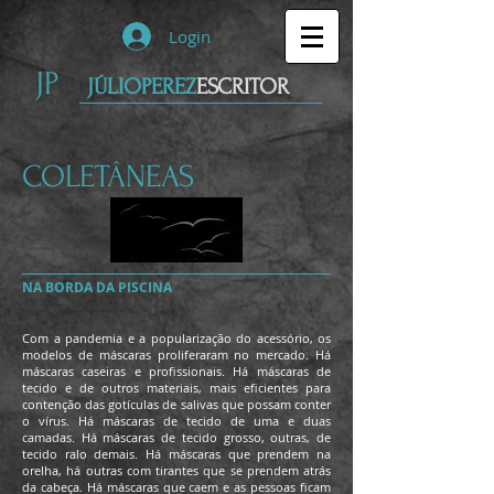
Login
JP
JÚLIOPEREZ
ESCRITOR
COLETÂNEAS
NA BORDA DA PISCINA
Com a pandemia e a popularização do acessório, os
modelos de máscaras proliferaram no mercado. Há
máscaras caseiras e profissionais. Há máscaras de
tecido e de outros materiais, mais eficientes para
contenção das gotículas de salivas que possam conter
o vírus. Há máscaras de tecido de uma e duas
camadas. Há máscaras de tecido grosso, outras, de
tecido ralo demais. Há máscaras que prendem na
orelha, há outras com tirantes que se prendem atrás
da cabeça. Há máscaras que caem e as pessoas ficam